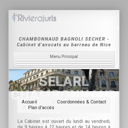
CHAMBONNAUD BAGNOLI SECHER -
Cabinet d'avocats au barreau de Nice
Menu Principal
Accueil
SELARL
Le Cabinet
CHAMBONNAUD
Domaines d'intervention
Accueil
/
Coordonnées & Contact
- BAGNOLI -
/
Plan d'accès
Tarification
SECHER
Coordonnées & Contact
Le Cabinet est ouvert du lundi au vendredi,
de 9 heures à 12 heures et de 14 heures à