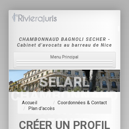
CHAMBONNAUD BAGNOLI SECHER -
Cabinet d'avocats au barreau de Nice
Menu Principal
Accueil
SELARL
Le Cabinet
CHAMBONNAUD
Domaines d'intervention
Accueil
/
Coordonnées & Contact
- BAGNOLI -
/
Plan d'accès
Tarification
SECHER
Coordonnées & Contact
CRÉER UN PROFIL