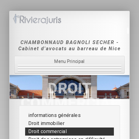
CHAMBONNAUD BAGNOLI SECHER -
Cabinet d'avocats au barreau de Nice
Menu Principal
Accueil
DROIT
Le Cabinet
COMMERCIAL
Domaines d'intervention
informations générales
Tarification
Droit immobilier
Coordonnées & Contact
Droit commercial